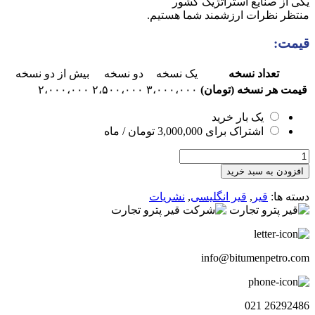
یکی از صنایع استراتژیک کشور
قیمت:
تعداد نسخه
یک نسخه
دو نسخه
بیش از دو نسخه
قیمت هر نسخه (تومان)
۳،۰۰۰،۰۰۰
۲،۵۰۰،۰۰۰
۲،۰۰۰،۰۰۰
یک بار خرید
اشتراک برای
3,000,000
تومان
/ ماه
هفته
نامه
افزودن به سبد خرید
چشم
انداز
دسته ها:
قیر
,
قیر انگلیسی
,
نشریات
قیر
انگلیسی111
عدد
info@bitumenpetro.com
26292486 021