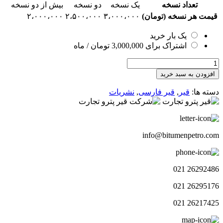
تعداد نسخه
یک نسخه
دو نسخه
بیش از دو نسخه
قیمت هر نسخه (تومان)
۳،۰۰۰،۰۰۰
۲،۵۰۰،۰۰۰
۲،۰۰۰،۰۰۰
یک بار خرید
اشتراک برای
3,000,000
تومان
/ ماه
هفته
نامه
افزودن به سبد خرید
چشم
انداز
دسته ها:
قیر
,
قیر فارسی
,
نشریات
قیر154
عدد
info@bitumenpetro.com
26292486 021
26295176 021
26217425 021