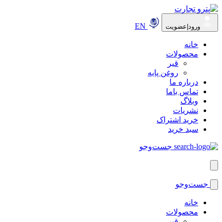
EN
ورود|عضویت
خانه
محصولات
قیر
روغن پایه
درباره ما
تماس باما
وبلاگ
نشریات
خرید اشتراک
سبد خرید
جست‌وجو
جست‌وجو
خانه
محصولات
قیر