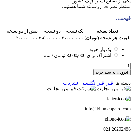
یکی از صنایع استراتژیک کشور
قیمت:
تعداد نسخه
یک نسخه
دو نسخه
بیش از دو نسخه
قیمت هر نسخه (تومان)
۳،۰۰۰،۰۰۰
۲،۵۰۰،۰۰۰
۲،۰۰۰،۰۰۰
یک بار خرید
اشتراک برای
3,000,000
تومان
/ ماه
هفته
نامه
افزودن به سبد خرید
چشم
انداز
دسته ها:
قیر
,
قیر انگلیسی
,
نشریات
قیر
انگلیسی118
عدد
info@bitumenpetro.com
26292486 021