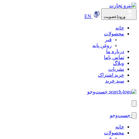
EN
ورود|عضویت
خانه
محصولات
قیر
روغن پایه
درباره ما
تماس باما
وبلاگ
نشریات
خرید اشتراک
سبد خرید
جست‌وجو
جست‌وجو
خانه
محصولات
قیر