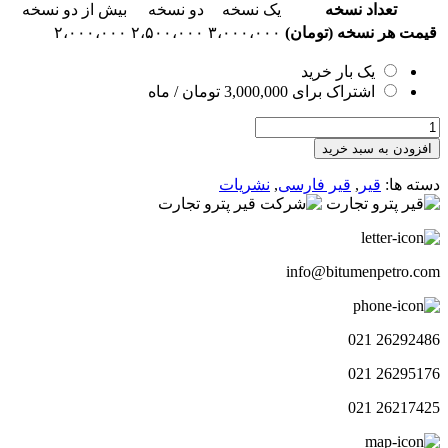
تعداد نسخه
یک نسخه
دو نسخه
بیش از دو نسخه
قیمت هر نسخه (تومان)
۳،۰۰۰،۰۰۰
۲،۵۰۰،۰۰۰
۲،۰۰۰،۰۰۰
یک بار خرید
اشتراک برای
3,000,000
تومان
/ ماه
هفته
نامه
افزودن به سبد خرید
چشم
انداز
دسته ها:
قیر
,
قیر فارسی
,
نشریات
قیر۱۴9
عدد
info@bitumenpetro.com
26292486 021
26295176 021
26217425 021