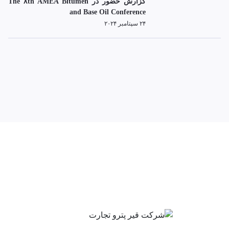
گزارش حضور در The ۸th AMEA Bitumen
and Base Oil Conference
۲۴ سپتامبر ۲۰۲۴