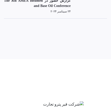
گزارش حضور در The ۸th AMEA Bitumen
and Base Oil Conference
۲۴ سپتامبر ۲۰۲۴