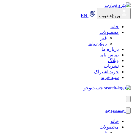
EN
ورود|عضویت
خانه
محصولات
قیر
روغن پایه
درباره ما
تماس باما
وبلاگ
نشریات
خرید اشتراک
سبد خرید
جست‌وجو
جست‌وجو
خانه
محصولات
قیر